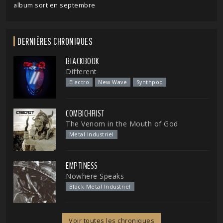
album sort en septembre
DERNIÈRES CHRONIQUES
BLACKBOOK
Different
Electro
New Wave
Synthpop
COMBICHRIST
The Venom in the Mouth of God
Metal Industriel
EMPTINESS
Nowhere Speaks
Black Metal Industriel
Voir toutes les chroniques