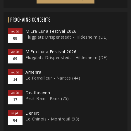
PROCHAINS CONCERTS
M'Era Luna Festival 2026
août
Flugplatz Drispenstedt - Hildesheim (DE)
08
M'Era Luna Festival 2026
août
Flugplatz Drispenstedt - Hildesheim (DE)
09
Amenra
août
Le Ferrailleur - Nantes (44)
14
Deafheaven
août
Petit Bain - Paris (75)
17
Denuit
sept.
Le Chinois - Montreuil (93)
04