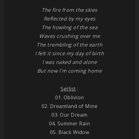
The fire from the skies
Reflected by my eyes
The howling of the sea
Waves crushing over me
The trembling of the earth
I felt it since my day of birth
I was naked and alone
But now I´m coming home
Setlist
:
01. Oblivion
02. Dreamland of Mine
03. Our Dream
04. Summer Rain
05. Black Widow