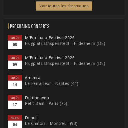
Voir toutes les chroniques
PROCHAINS CONCERTS
M'Era Luna Festival 2026
août
Flugplatz Drispenstedt - Hildesheim (DE)
08
M'Era Luna Festival 2026
août
Flugplatz Drispenstedt - Hildesheim (DE)
09
Amenra
août
Le Ferrailleur - Nantes (44)
14
Deafheaven
août
Petit Bain - Paris (75)
17
Denuit
sept.
Le Chinois - Montreuil (93)
04