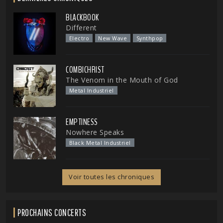
BLACKBOOK
Different
Electro
New Wave
Synthpop
COMBICHRIST
The Venom in the Mouth of God
Metal Industriel
EMPTINESS
Nowhere Speaks
Black Metal Industriel
Voir toutes les chroniques
PROCHAINS CONCERTS