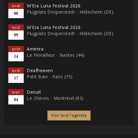
M'Era Luna Festival 2026
août
Flugplatz Drispenstedt - Hildesheim (DE)
08
M'Era Luna Festival 2026
août
Flugplatz Drispenstedt - Hildesheim (DE)
09
Amenra
août
Le Ferrailleur - Nantes (44)
14
Deafheaven
août
Petit Bain - Paris (75)
17
Denuit
sept.
Le Chinois - Montreuil (93)
04
Voir tout l'agenda