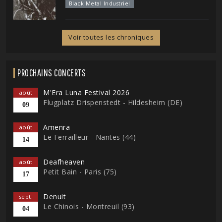
Black Metal Industriel
Voir toutes les chroniques
PROCHAINS CONCERTS
M'Era Luna Festival 2026
août
Flugplatz Drispenstedt - Hildesheim (DE)
09
Amenra
août
Le Ferrailleur - Nantes (44)
14
Deafheaven
août
Petit Bain - Paris (75)
17
Denuit
sept.
Le Chinois - Montreuil (93)
04