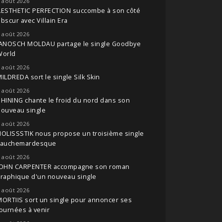
 août 2026
AESTHETIC PERFECTION succombe à son côté
bscur avec Villain Era
 août 2026
JANOSCH MOLDAU partage le single Goodbye
World
 août 2026
ILDREDA sort le single Silk Skin
 août 2026
HINING chante le froid du nord dans son
nouveau single
 août 2026
OLISSSTIK nous propose un troisième single
cauchemardesque
 août 2026
JOHN CARPENTER accompagne son roman
raphique d'un nouveau single
 août 2026
ORTIIS sort un single pour annoncer ses
ournées à venir