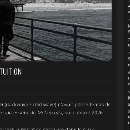
7
o
7
7
M
7
S
NTUITION
6
H
5
g
sh
(darkwave / cold wave) n'avait pas le temps de
5
 le successeur de
Melancolia
, sorti début 2026.
M
t
ia DarkTunes et se découvre dans le clip ci-