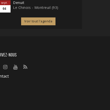
Denuit
sept.
Le Chinois - Montreuil (93)
04
Voir tout l'agenda
UIVEZ-NOUS
ntact