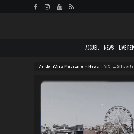
Panneau de gestion des cookies
ACCUEIL
NEWS
LIVE RE
VerdamMnis Magazine
»
News
»
VIOFLESH partag