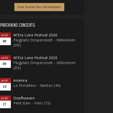
Voir toutes les chroniques
PROCHAINS CONCERTS
M'Era Luna Festival 2026
août
Flugplatz Drispenstedt - Hildesheim
08
(DE)
M'Era Luna Festival 2026
août
Flugplatz Drispenstedt - Hildesheim
09
(DE)
Amenra
août
Le Ferrailleur - Nantes (44)
14
Deafheaven
août
Petit Bain - Paris (75)
17