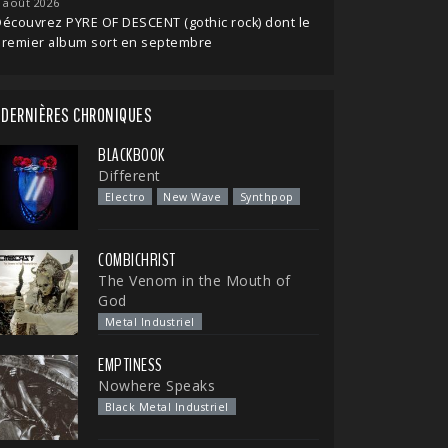
 août 2026
écouvrez PYRE OF DESCENT (gothic rock) dont le
premier album sort en septembre
DERNIÈRES CHRONIQUES
BLACKBOOK
Different
Electro
New Wave
Synthpop
COMBICHRIST
The Venom in the Mouth of
God
Metal Industriel
EMPTINESS
Nowhere Speaks
Black Metal Industriel