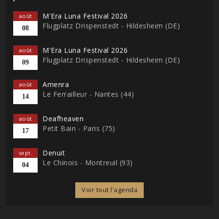
M'Era Luna Festival 2026
août
Flugplatz Drispenstedt - Hildesheim (DE)
08
M'Era Luna Festival 2026
août
Flugplatz Drispenstedt - Hildesheim (DE)
09
Amenra
août
Le Ferrailleur - Nantes (44)
14
Deafheaven
août
Petit Bain - Paris (75)
17
Denuit
sept.
Le Chinois - Montreuil (93)
04
Voir tout l'agenda