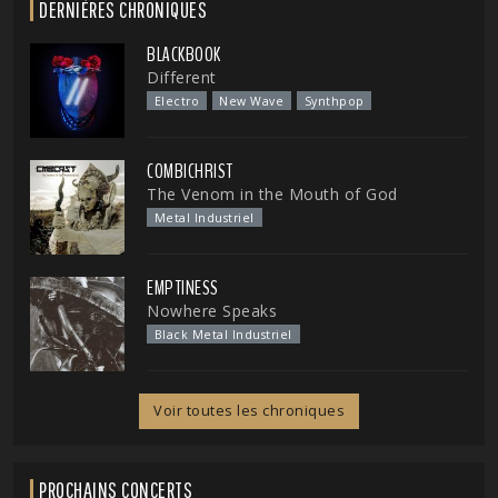
DERNIÈRES CHRONIQUES
BLACKBOOK
Different
Electro
New Wave
Synthpop
COMBICHRIST
The Venom in the Mouth of God
Metal Industriel
EMPTINESS
Nowhere Speaks
Black Metal Industriel
Voir toutes les chroniques
PROCHAINS CONCERTS