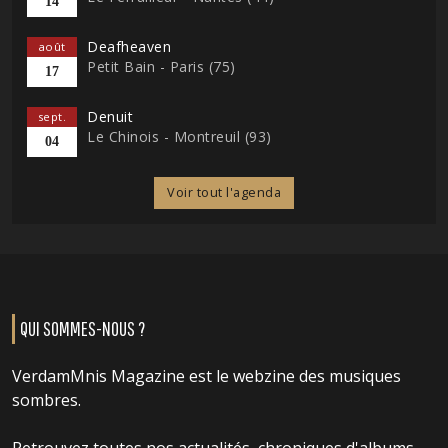
14
Deafheaven
août
Petit Bain - Paris (75)
17
Denuit
sept.
Le Chinois - Montreuil (93)
04
Voir tout l'agenda
QUI SOMMES-NOUS ?
VerdamMnis Magazine est le webzine des musiques
sombres.
Retrouvez toutes nos actualités, chroniques d'albums,