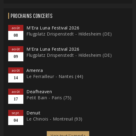
PROCHAINS CONCERTS
M'Era Luna Festival 2026
août
Flugplatz Drispenstedt - Hildesheim (DE)
08
M'Era Luna Festival 2026
août
Flugplatz Drispenstedt - Hildesheim (DE)
09
Amenra
août
Le Ferrailleur - Nantes (44)
14
Deafheaven
août
Petit Bain - Paris (75)
17
Denuit
sept.
Le Chinois - Montreuil (93)
04
Voir tout l'agenda