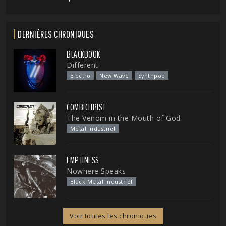
DERNIÈRES CHRONIQUES
BLACKBOOK
Different
Electro
New Wave
Synthpop
COMBICHRIST
The Venom in the Mouth of God
Metal Industriel
EMPTINESS
Nowhere Speaks
Black Metal Industriel
Voir toutes les chroniques