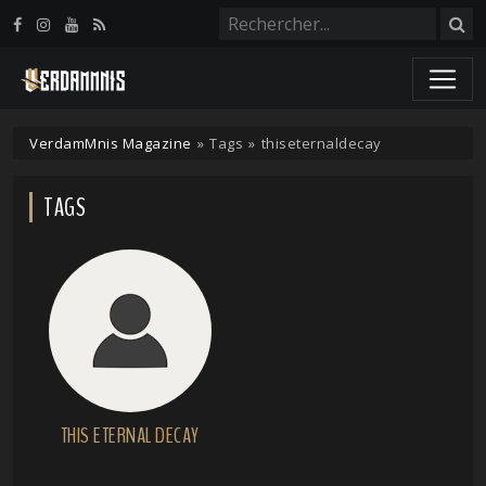
Panneau de gestion des cookies
VerdamMnis Magazine
»
Tags
»
thiseternaldecay
TAGS
THIS ETERNAL DECAY