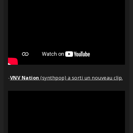
-
VNV Nation
(synthpop) a sorti un nouveau clip.