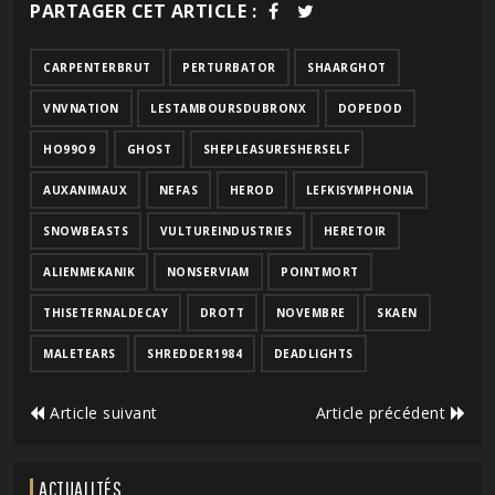
PARTAGER CET ARTICLE :
CARPENTERBRUT
PERTURBATOR
SHAARGHOT
VNVNATION
LESTAMBOURSDUBRONX
DOPEDOD
HO99O9
GHOST
SHEPLEASURESHERSELF
AUXANIMAUX
NEFAS
HEROD
LEFKISYMPHONIA
SNOWBEASTS
VULTUREINDUSTRIES
HERETOIR
ALIENMEKANIK
NONSERVIAM
POINTMORT
THISETERNALDECAY
DROTT
NOVEMBRE
SKAEN
MALETEARS
SHREDDER1984
DEADLIGHTS
Article suivant
Article précédent
ACTUALITÉS