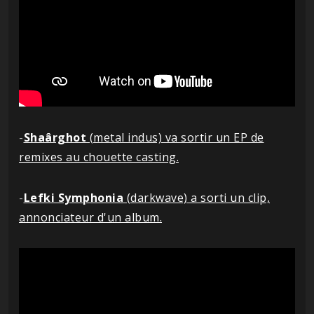
-
Shaârghot
(metal indus) va sortir un EP de
remixes au chouette casting.
-
Lefki Symphonia
(darkwave) a sorti un clip,
annonciateur d'un album.