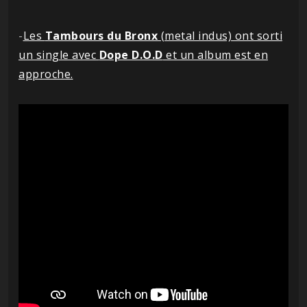
-
Les
Tambours du Bronx
(metal indus) ont sorti
un single avec
Dope D.O.D
et un album est en
approche.