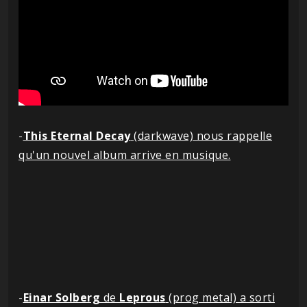
-
This Eternal Decay
(darkwave) nous rappelle
qu'un nouvel album arrive en musique.
-
Einar Solberg
de
Leprous
(prog metal) a sorti