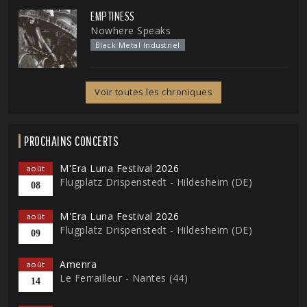
EMPTINESS
Nowhere Speaks
Black Metal Industriel
Voir toutes les chroniques
PROCHAINS CONCERTS
M'Era Luna Festival 2026
août
Flugplatz Drispenstedt - Hildesheim (DE)
08
M'Era Luna Festival 2026
août
Flugplatz Drispenstedt - Hildesheim (DE)
09
Amenra
août
Le Ferrailleur - Nantes (44)
14