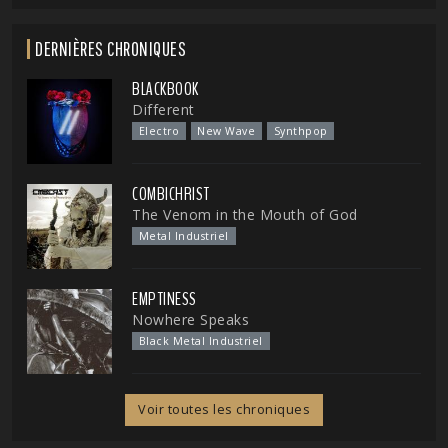
DERNIÈRES CHRONIQUES
BLACKBOOK
Different
Electro
New Wave
Synthpop
COMBICHRIST
The Venom in the Mouth of God
Metal Industriel
EMPTINESS
Nowhere Speaks
Black Metal Industriel
Voir toutes les chroniques