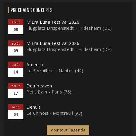
PROCHAINS CONCERTS
M'Era Luna Festival 2026
août
Flugplatz Drispenstedt - Hildesheim (DE)
08
M'Era Luna Festival 2026
août
Flugplatz Drispenstedt - Hildesheim (DE)
09
Amenra
août
Le Ferrailleur - Nantes (44)
14
Deafheaven
août
Petit Bain - Paris (75)
17
Denuit
sept.
Le Chinois - Montreuil (93)
04
Voir tout l'agenda