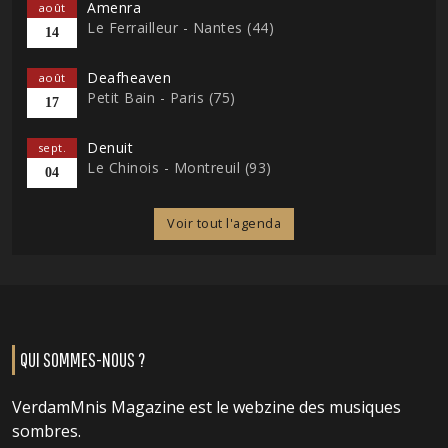
Amenra
août
Le Ferrailleur - Nantes (44)
14
Deafheaven
août
Petit Bain - Paris (75)
17
Denuit
sept.
Le Chinois - Montreuil (93)
04
Voir tout l'agenda
QUI SOMMES-NOUS ?
VerdamMnis Magazine est le webzine des musiques
sombres.