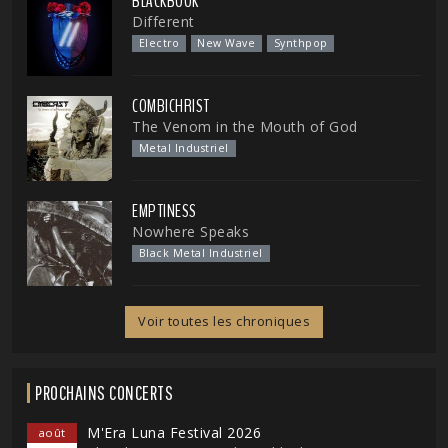
BLACKBOOK
Different
Electro
New Wave
Synthpop
COMBICHRIST
The Venom in the Mouth of God
Metal Industriel
EMPTINESS
Nowhere Speaks
Black Metal Industriel
Voir toutes les chroniques
PROCHAINS CONCERTS
M'Era Luna Festival 2026
août