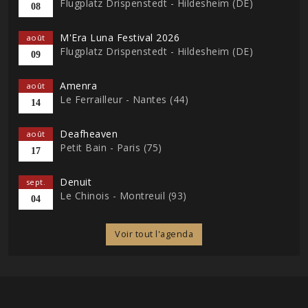
Flugplatz Drispenstedt - Hildesheim (DE)
08
M'Era Luna Festival 2026
août
Flugplatz Drispenstedt - Hildesheim (DE)
09
Amenra
août
Le Ferrailleur - Nantes (44)
14
Deafheaven
août
Petit Bain - Paris (75)
17
Denuit
sept.
Le Chinois - Montreuil (93)
04
Voir tout l'agenda