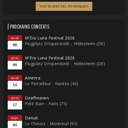
Voir toutes les chroniques
PROCHAINS CONCERTS
M'Era Luna Festival 2026
août
Flugplatz Drispenstedt - Hildesheim (DE)
08
M'Era Luna Festival 2026
août
Flugplatz Drispenstedt - Hildesheim (DE)
09
Amenra
août
Le Ferrailleur - Nantes (44)
14
Deafheaven
août
Petit Bain - Paris (75)
17
Denuit
sept.
Le Chinois - Montreuil (93)
04