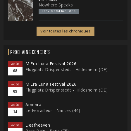
Nowhere Speaks
Black Metal Industriel
Voir toutes les chroniques
PROCHAINS CONCERTS
M'Era Luna Festival 2026
août
Flugplatz Drispenstedt - Hildesheim (DE)
08
M'Era Luna Festival 2026
août
Flugplatz Drispenstedt - Hildesheim (DE)
09
Amenra
août
Le Ferrailleur - Nantes (44)
14
Deafheaven
août
Petit Bain - Paris (75)