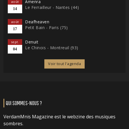
Amenra
août
Le Ferrailleur - Nantes (44)
14
Deafheaven
août
Petit Bain - Paris (75)
17
Denuit
sept.
Le Chinois - Montreuil (93)
04
Voir tout l'agenda
QUI SOMMES-NOUS ?
VerdamMnis Magazine est le webzine des musiques
sombres.