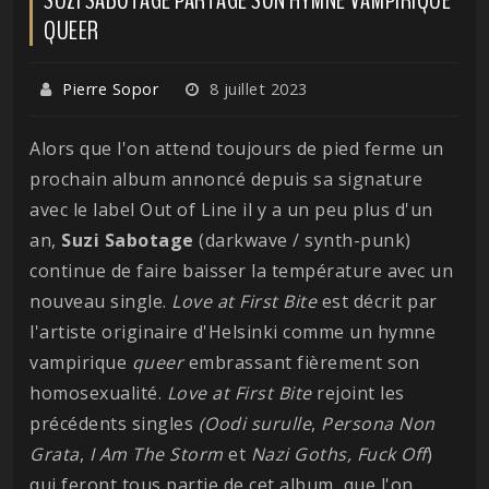
QUEER
Pierre Sopor
8 juillet 2023
Alors que l'on attend toujours de pied ferme un
prochain album annoncé depuis sa signature
avec le label Out of Line il y a un peu plus d'un
an,
Suzi Sabotage
(darkwave / synth-punk)
continue de faire baisser la température avec un
nouveau single.
Love at First Bite
est décrit par
l'artiste originaire d'Helsinki comme un hymne
vampirique
queer
embrassant fièrement son
homosexualité.
Love at First Bite
rejoint les
précédents singles
(Oodi surulle
,
Persona Non
Grata
,
I Am The Storm
et
Nazi Goths, Fuck Off
)
qui feront tous partie de cet album, que l'on