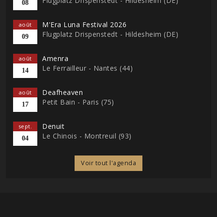
Flugplatz Drispenstedt - Hildesheim (DE)
08
M'Era Luna Festival 2026
août
Flugplatz Drispenstedt - Hildesheim (DE)
09
Amenra
août
Le Ferrailleur - Nantes (44)
14
Deafheaven
août
Petit Bain - Paris (75)
17
Denuit
sept.
Le Chinois - Montreuil (93)
04
Voir tout l'agenda