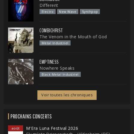
Different
Electro
New Wave
Synthpop
COMBICHRIST
The Venom in the Mouth of God
Metal Industriel
EMPTINESS
Nowhere Speaks
Black Metal Industriel
Voir toutes les chroniques
PROCHAINS CONCERTS
M'Era Luna Festival 2026
août