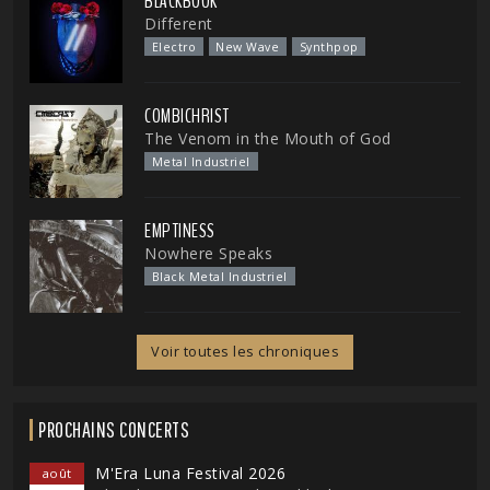
BLACKBOOK
Different
Electro
New Wave
Synthpop
COMBICHRIST
The Venom in the Mouth of God
Metal Industriel
EMPTINESS
Nowhere Speaks
Black Metal Industriel
Voir toutes les chroniques
PROCHAINS CONCERTS
M'Era Luna Festival 2026
août