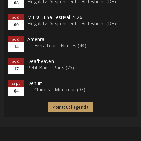
Flugplatz Drispenstedt - Hildesheim (DE)
08
M'Era Luna Festival 2026
août
Flugplatz Drispenstedt - Hildesheim (DE)
09
Amenra
août
Le Ferrailleur - Nantes (44)
14
Deafheaven
août
Petit Bain - Paris (75)
17
Denuit
sept.
Le Chinois - Montreuil (93)
04
Voir tout l'agenda