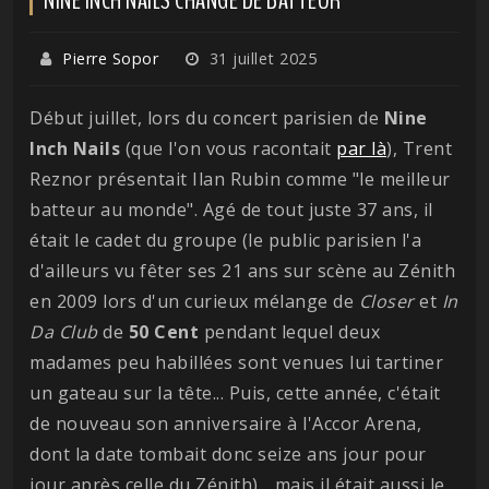
Pierre Sopor
31 juillet 2025
Début juillet, lors du concert parisien de
Nine
Inch Nails
(que l'on vous racontait
par là
), Trent
Reznor présentait Ilan Rubin comme "le meilleur
batteur au monde". Agé de tout juste 37 ans, il
était le cadet du groupe (le public parisien l'a
d'ailleurs vu fêter ses 21 ans sur scène au Zénith
en 2009 lors d'un curieux mélange de
Closer
et
In
Da Club
de
50 Cent
pendant lequel deux
madames peu habillées sont venues lui tartiner
un gateau sur la tête... Puis, cette année, c'était
de nouveau son anniversaire à l'Accor Arena,
dont la date tombait donc seize ans jour pour
jour après celle du Zénith)... mais il était aussi le