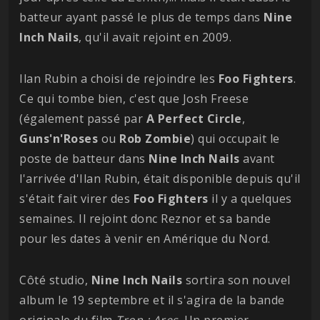
batteur ayant passé le plus de temps dans
Nine
Inch Nails
, qu'il avait rejoint en 2009.
Ilan Rubin a choisi de rejoindre les
Foo
Fighters
.
Ce qui tombe bien, c'est que Josh Freese
(également passé par
A Perfect Circle
,
Guns'n'Roses
ou
Rob Zombie
) qui occupait le
poste de batteur dans
Nine Inch Nails
avant
l'arrivée d'Ilan Rubin, était disponible depuis qu'il
s'était fait virer des
Foo
Fighters
il y a quelques
semaines. Il rejoint donc Reznor et sa bande
pour les dates à venir en Amérique du Nord.
Côté studio,
Nine Inch Nails
sortira son nouvel
album le 19 septembre et il s'agira de la bande
originale du film
Tron : Ares
. Un premier