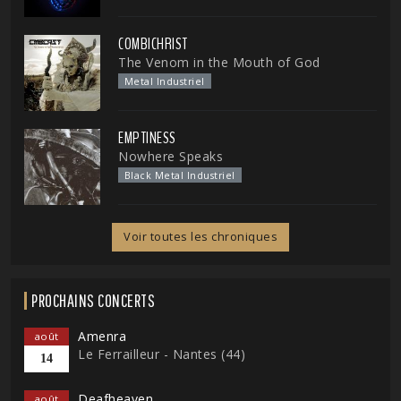
COMBICHRIST
The Venom in the Mouth of God
Metal Industriel
EMPTINESS
Nowhere Speaks
Black Metal Industriel
Voir toutes les chroniques
PROCHAINS CONCERTS
Amenra
août
Le Ferrailleur - Nantes (44)
14
Deafheaven
août