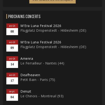
PROCHAINS CONCERTS
M'Era Luna Festival 2026
août
Flugplatz Drispenstedt - Hildesheim (DE)
08
M'Era Luna Festival 2026
août
Flugplatz Drispenstedt - Hildesheim (DE)
09
Amenra
août
Le Ferrailleur - Nantes (44)
14
Deafheaven
août
Petit Bain - Paris (75)
17
Denuit
sept.
Le Chinois - Montreuil (93)
04