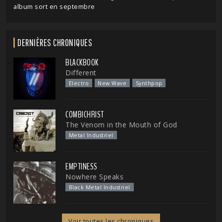
album sort en septembre
DERNIÈRES CHRONIQUES
BLACKBOOK
Different
Electro
New Wave
Synthpop
COMBICHRIST
The Venom in the Mouth of God
Metal Industriel
EMPTINESS
Nowhere Speaks
Black Metal Industriel
Voir toutes les chroniques