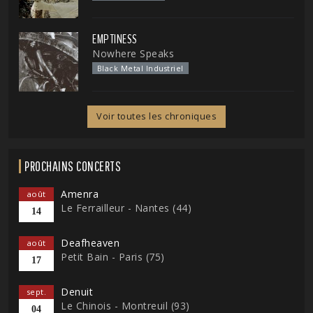
EMPTINESS
Nowhere Speaks
Black Metal Industriel
Voir toutes les chroniques
PROCHAINS CONCERTS
Amenra
août
Le Ferrailleur - Nantes (44)
14
Deafheaven
août
Petit Bain - Paris (75)
17
Denuit
sept.
Le Chinois - Montreuil (93)
04