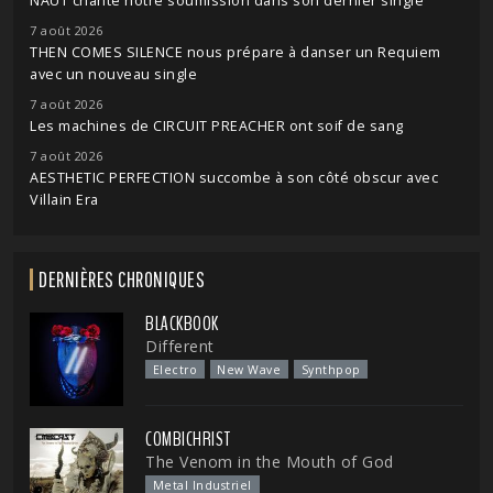
NAUT chante notre soumission dans son dernier single
7 août 2026
THEN COMES SILENCE nous prépare à danser un Requiem
avec un nouveau single
7 août 2026
Les machines de CIRCUIT PREACHER ont soif de sang
7 août 2026
AESTHETIC PERFECTION succombe à son côté obscur avec
Villain Era
DERNIÈRES CHRONIQUES
BLACKBOOK
Different
Electro
New Wave
Synthpop
COMBICHRIST
The Venom in the Mouth of God
Metal Industriel