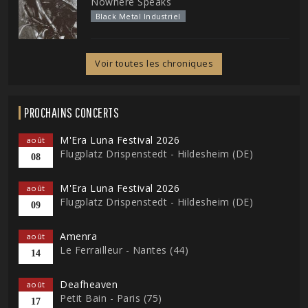
Nowhere Speaks
Black Metal Industriel
Voir toutes les chroniques
PROCHAINS CONCERTS
M'Era Luna Festival 2026
août
Flugplatz Drispenstedt - Hildesheim (DE)
08
M'Era Luna Festival 2026
août
Flugplatz Drispenstedt - Hildesheim (DE)
09
Amenra
août
Le Ferrailleur - Nantes (44)
14
Deafheaven
août
Petit Bain - Paris (75)
17