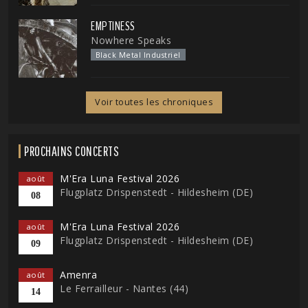
EMPTINESS
Nowhere Speaks
Black Metal Industriel
Voir toutes les chroniques
PROCHAINS CONCERTS
M'Era Luna Festival 2026
août
Flugplatz Drispenstedt - Hildesheim (DE)
08
M'Era Luna Festival 2026
août
Flugplatz Drispenstedt - Hildesheim (DE)
09
Amenra
août
Le Ferrailleur - Nantes (44)
14