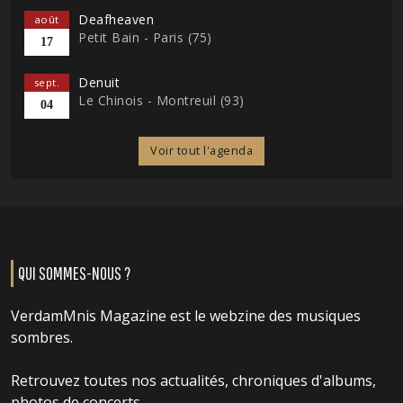
Deafheaven
août
Petit Bain - Paris (75)
17
Denuit
sept.
Le Chinois - Montreuil (93)
04
Voir tout l'agenda
QUI SOMMES-NOUS ?
VerdamMnis Magazine est le webzine des musiques
sombres.
Retrouvez toutes nos actualités, chroniques d'albums,
photos de concerts