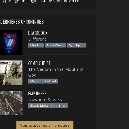
IG partage un single issu de son nouvel EP
DERNIÈRES CHRONIQUES
BLACKBOOK
Different
Electro
New Wave
Synthpop
COMBICHRIST
The Venom in the Mouth of
God
Metal Industriel
EMPTINESS
Nowhere Speaks
Black Metal Industriel
Voir toutes les chroniques