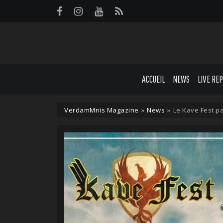
Panneau de gestion des cookies
ACCUEIL
NEWS
LIVE RE
VerdamMnis Magazine
»
News
»
Le Kave Fest p