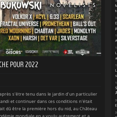
5
M
t
3
D
1
A
1
ICHE POUR 2022
1
s
1
S
Å
 après s'être tenu dans le jardin d'un particulier
3
randi et continuer dans ces conditions n'était
E
ait dû être la première hors du nid, au Château
3
andémie mondiale en a voulu autrement et a