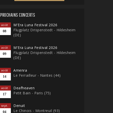
PROCHAINS CONCERTS
M'Era Luna Festival 2026
août
Flugplatz Drispenstedt - Hildesheim
08
(DE)
M'Era Luna Festival 2026
août
Flugplatz Drispenstedt - Hildesheim
09
(DE)
Amenra
août
Le Ferrailleur - Nantes (44)
14
Deafheaven
août
Petit Bain - Paris (75)
17
Denuit
sept.
Le Chinois - Montreuil (93)
04