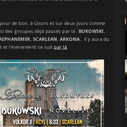
P
nt pour de bon, à Gisors et sur deux jours comme
i des groupes déjà passés par là :
BUKOWSKI
,
AEPHANEMER
,
SCARLEAN
,
ARKONA
... il y aura du
et et l'événement se suit
par là
.