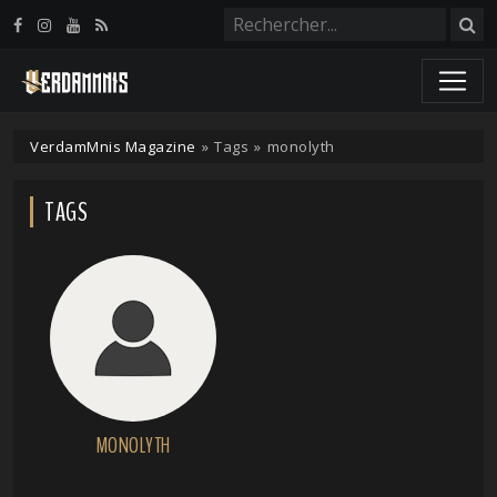
Panneau de gestion des cookies
VerdamMnis Magazine
»
Tags
»
monolyth
TAGS
MONOLYTH