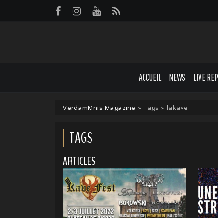
Panneau de gestion des cookies
ACCUEIL
NEWS
LIVE RE
VerdamMnis Magazine
»
Tags
»
lakave
TAGS
ARTICLES