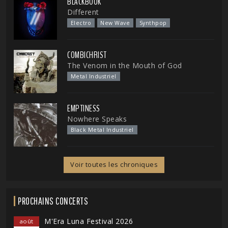
BLACKBOOK
Different
Electro
New Wave
Synthpop
COMBICHRIST
The Venom in the Mouth of God
Metal Industriel
EMPTINESS
Nowhere Speaks
Black Metal Industriel
Voir toutes les chroniques
PROCHAINS CONCERTS
M'Era Luna Festival 2026
août