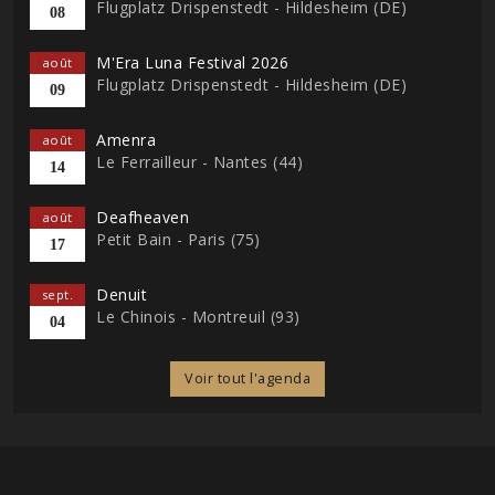
Flugplatz Drispenstedt - Hildesheim (DE)
08
M'Era Luna Festival 2026
août
Flugplatz Drispenstedt - Hildesheim (DE)
09
Amenra
août
Le Ferrailleur - Nantes (44)
14
Deafheaven
août
Petit Bain - Paris (75)
17
Denuit
sept.
Le Chinois - Montreuil (93)
04
Voir tout l'agenda