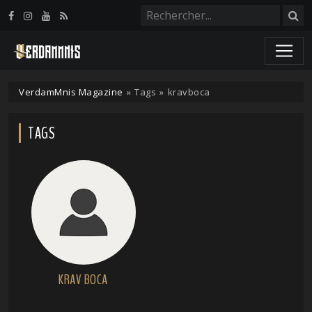
Panneau de gestion des cookies
VerdamMnis Magazine
»
Tags
»
kravboca
TAGS
KRAV BOCA