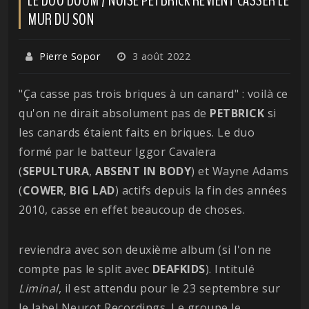
MUR DU SON
Pierre Sopor
3 août 2022
"Ça casse pas trois briques à un canard" : voilà ce
qu'on ne dirait absolument pas de
PETBRICK
si
les canards étaient faits en briques. Le duo
formé par le batteur Iggor Cavalera
(
SEPULTURA
,
ABSENT IN BODY
) et Wayne Adams
(
COWER
,
BIG
LAD
) actifs depuis la fin des années
2010, casse en effet beaucoup de choses.
reviendra avec son deuxième album (si l'on ne
compte pas le split avec
DEAFKIDS
). Intitulé
Liminal
, il est attendu pour le 23 septembre sur
le label Neurot Recordings. Le groupe le