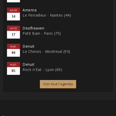
Amenra
août
Le Ferrailleur - Nantes (44)
14
Deafheaven
août
Petit Bain - Paris (75)
17
Denuit
sept.
Le Chinois - Montreuil (93)
04
Denuit
sept.
Rock n'Eat - Lyon (69)
05
Voir tout l'agenda