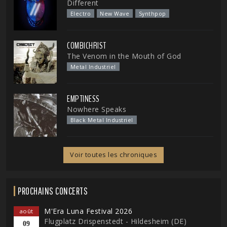
Different
Electro
New Wave
Synthpop
COMBICHRIST
The Venom in the Mouth of God
Metal Industriel
EMPTINESS
Nowhere Speaks
Black Metal Industriel
Voir toutes les chroniques
PROCHAINS CONCERTS
M'Era Luna Festival 2026
août
Flugplatz Drispenstedt - Hildesheim (DE)
09