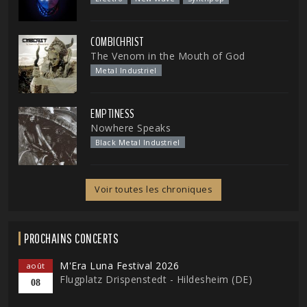
COMBICHRIST
The Venom in the Mouth of God
Metal Industriel
EMPTINESS
Nowhere Speaks
Black Metal Industriel
Voir toutes les chroniques
PROCHAINS CONCERTS
M'Era Luna Festival 2026
août
Flugplatz Drispenstedt - Hildesheim (DE)
08