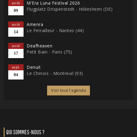
M'Era Luna Festival 2026
août
Flugplatz Drispenstedt - Hildesheim (DE)
09
Amenra
août
Le Ferrailleur - Nantes (44)
14
Deafheaven
août
Petit Bain - Paris (75)
17
Denuit
sept.
Le Chinois - Montreuil (93)
04
Voir tout l'agenda
QUI SOMMES-NOUS ?