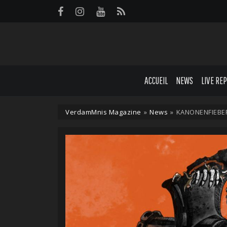
Panneau de gestion des cookies
ACCUEIL
NEWS
LIVE RE
VerdamMnis Magazine
»
News
»
KANONENFIEBER 