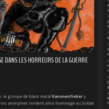
7
o
7
7
M
7
S
E DANS LES HORREURS DE LA GUERRE
6
H
5
g
5
e, le groupe de black metal
Kanonenfieber
y
M
bres anonymes rendent ainsi hommage au Soldat
t