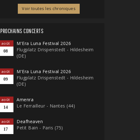
Voir toutes les chroniques
PROCHAINS CONCERTS
M'Era Luna Festival 2026
août
Flugplatz Drispenstedt - Hildesheim
08
(DE)
M'Era Luna Festival 2026
août
Flugplatz Drispenstedt - Hildesheim
09
(DE)
Amenra
août
Le Ferrailleur - Nantes (44)
14
Deafheaven
août
Petit Bain - Paris (75)
17