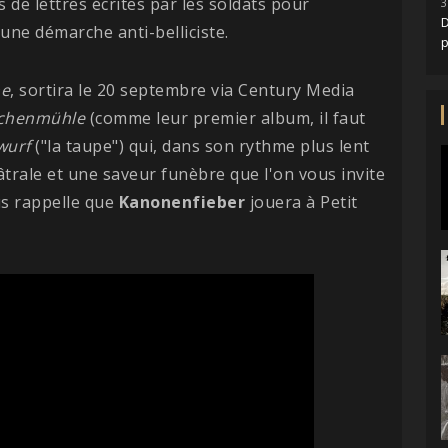
 de lettres écrites par les soldats pour
3
D
ne démarche anti-belliciste.
he
, sortira le 20 septembre via Century Media
chenmühle
(comme leur premier album, il faut
wurf
("la taupe") qui, dans son rythme plus lent
âtrale et une saveur funèbre que l'on vous invite
ous rappelle que
Kanonenfieber
jouera à Petit