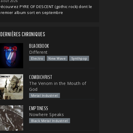
 août 2026
écouvrez PYRE OF DESCENT (gothic rock) dont le
premier album sort en septembre
DERNIÈRES CHRONIQUES
BLACKBOOK
Different
Electro
New Wave
Synthpop
COMBICHRIST
The Venom in the Mouth of
God
Metal Industriel
EMPTINESS
Nowhere Speaks
Black Metal Industriel