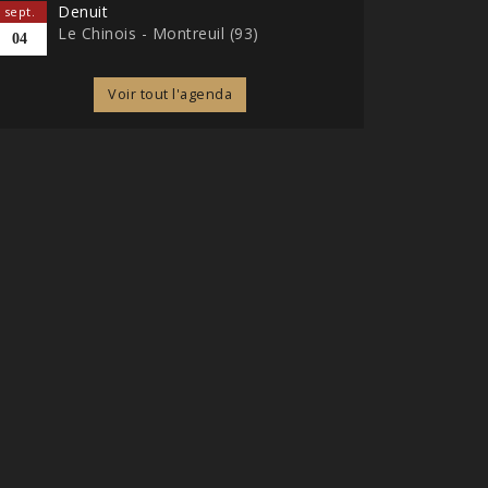
Denuit
sept.
Le Chinois - Montreuil (93)
04
Voir tout l'agenda