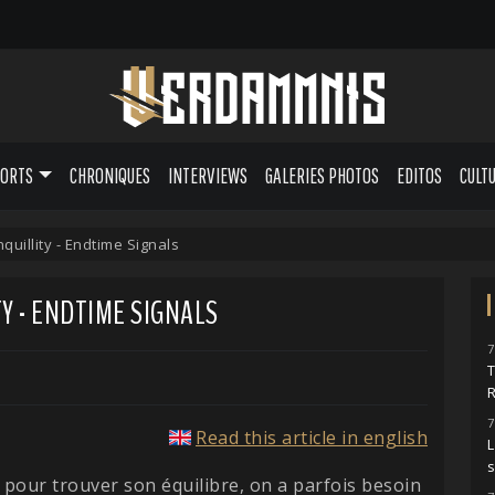
PORTS
CHRONIQUES
INTERVIEWS
GALERIES PHOTOS
EDITOS
CULT
quillity - Endtime Signals
Y - ENDTIME SIGNALS
7
7
Read this article in english
L
, pour trouver son équilibre, on a parfois besoin