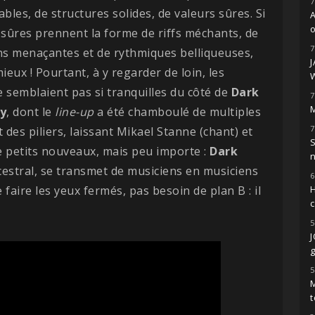
7
ables, de structures solides, de valeurs sûres. Si
o
 sûres prennent la forme de riffs méchants, de
7
ns menaçantes et de rythmiques belliqueuses,
ieux ! Pourtant, à y regarder de loin, les
 semblaient pas si tranquilles du côté de
Dark
7
M
ty
, dont le
line-up
a été chamboulé de multiples
7
t des piliers, laissant Mikael Stanne (chant) et
S
e petits nouveaux, mais peu importe :
Dark
cestral, se transmet de musiciens en musiciens
6
 faire les yeux fermés, pas besoin de plan B : il
H
5
g
5
M
t