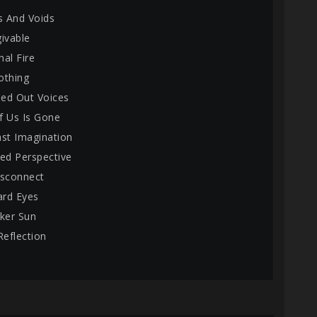
s And Voids
givable
al Fire
othing
ed Out Voices
f Us Is Gone
ast Imagination
ced Perspective
isconnect
rd Eyes
aker Sun
Reflection