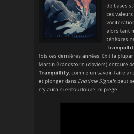
de bases st
ces valeurs
vocifératio
alors tant m
ténèbres ne
Tranquilli
fois ces dernières années. Exit la plupar
Martin Brändstörm (claviers) entouré d
Tranquillity
, comme un savoir-faire an
et plonger dans
Endtime
Signals
peut se
n'y aura ni entourloupe, ni piège.