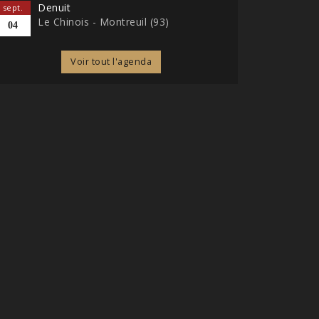
Denuit
sept.
Le Chinois - Montreuil (93)
04
Voir tout l'agenda