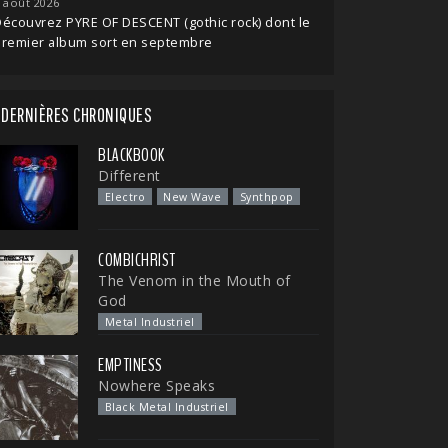
 août 2026
écouvrez PYRE OF DESCENT (gothic rock) dont le
premier album sort en septembre
DERNIÈRES CHRONIQUES
BLACKBOOK
Different
Electro
New Wave
Synthpop
COMBICHRIST
The Venom in the Mouth of
God
Metal Industriel
EMPTINESS
Nowhere Speaks
Black Metal Industriel