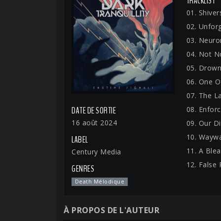
TRACKLIST
01. Shiver
02. Unfor
03. Neuron
04. Not N
05. Drown
06. One O
07. The L
08. Enfor
DATE DE SORTIE
16 août 2024
09. Our D
10. Waywa
LABEL
11. A Ble
Century Media
12. False 
GENRES
Death Mélodique
À PROPOS DE L'AUTEUR