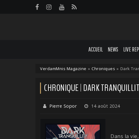
Panneau de gestion des cookies
ACCUEIL
NEWS
LIVE RE
VerdamMnis Magazine
»
Chroniques
»
Dark Tran
CHRONIQUE | DARK TRANQUILLIT
Pierre Sopor
14 août 2024
Dans la vie