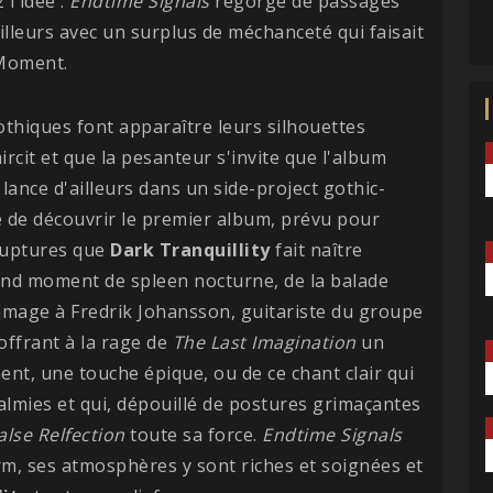
 l'idée :
Endtime
Signals
regorge de passages
lleurs avec un surplus de méchanceté qui faisait
 Moment.
othiques font apparaître leurs silhouettes
ircit et que la pesanteur s'invite que l'album
lance d'ailleurs dans un side-project gothic-
e de découvrir le premier album, prévu pour
 ruptures que
Dark Tranquillity
fait naître
and moment de spleen nocturne, de la balade
age à Fredrik Johansson, guitariste du groupe
offrant à la rage de
The Last Imagination
un
ent, une touche épique, ou de ce chant clair qui
lmies et qui, dépouillé de postures grimaçantes
alse Relfection
toute sa force.
Endtime
Signals
rm, ses atmosphères y sont riches et soignées et