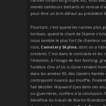
racines thrash du groupe, etc, vous avez
menés tambours battants et renoue d'ai
peut-être un brin défaut au précédent
Pourtant, c'est quand les racines plus g
tordues, quand le chant de Stanne s'écla
nous semble le plus fort (le chanteur se 
rock,
Cemetery
Skyline
, dont on a hât
octobre). C'est dans le contraste et les
l'émotion, à l'image de
Not
Nothing
, gr
funèbre
One of Us is Gone
rendant homm
dans les années 90, des claviers hantés 
contrepoint nuancé qui insuffle, finalem
fait décoller
Wayward Eyes
dans ses acca
ou guerrières, confère à la conclusion
F
bénéficie du travail de Martin Brändstö