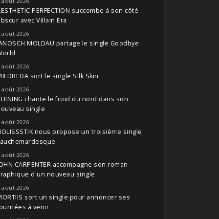
 août 2026
AESTHETIC PERFECTION succombe à son côté
bscur avec Villain Era
 août 2026
JANOSCH MOLDAU partage le single Goodbye
World
 août 2026
ILDREDA sort le single Silk Skin
 août 2026
HINING chante le froid du nord dans son
nouveau single
 août 2026
OLISSSTIK nous propose un troisième single
cauchemardesque
 août 2026
JOHN CARPENTER accompagne son roman
raphique d'un nouveau single
 août 2026
ORTIIS sort un single pour annoncer ses
ournées à venir