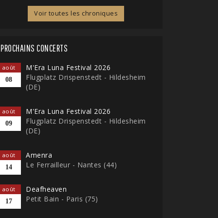
Voir toutes les chroniques
PROCHAINS CONCERTS
M'Era Luna Festival 2026
août
Flugplatz Drispenstedt - Hildesheim
08
(DE)
M'Era Luna Festival 2026
août
Flugplatz Drispenstedt - Hildesheim
09
(DE)
Amenra
août
Le Ferrailleur - Nantes (44)
14
Deafheaven
août
Petit Bain - Paris (75)
17