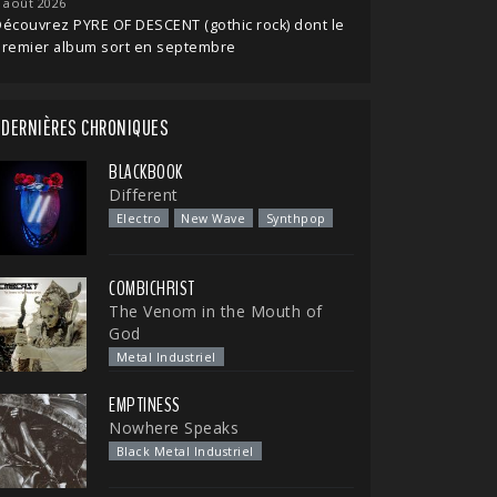
 août 2026
écouvrez PYRE OF DESCENT (gothic rock) dont le
premier album sort en septembre
DERNIÈRES CHRONIQUES
BLACKBOOK
Different
Electro
New Wave
Synthpop
COMBICHRIST
The Venom in the Mouth of
God
Metal Industriel
EMPTINESS
Nowhere Speaks
Black Metal Industriel