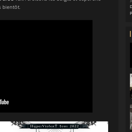
3
 bientôt.
D