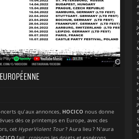
7
o
7
7
M
7
S
 EUROPÉENNE
6
H
5
g
concerts qu'aux annonces,
HOCICO
nous donne
5
révues dès ce printemps en Europe, avec des
M
ors, cet
HyperViolent Tour
? Aura lieu ? N'aura
t
OCICO
fait : croisons les doigts et espérons