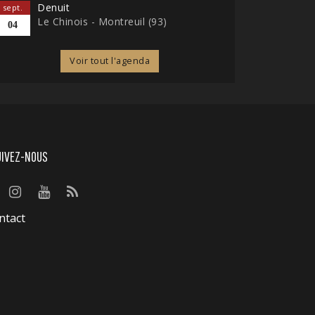
Denuit
sept.
Le Chinois - Montreuil (93)
04
Voir tout l'agenda
UIVEZ-NOUS
ntact