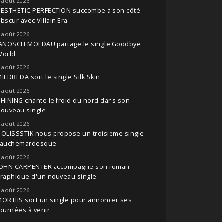
 août 2026
AESTHETIC PERFECTION succombe à son côté
bscur avec Villain Era
 août 2026
JANOSCH MOLDAU partage le single Goodbye
World
 août 2026
ILDREDA sort le single Silk Skin
 août 2026
HINING chante le froid du nord dans son
nouveau single
 août 2026
OLISSSTIK nous propose un troisième single
cauchemardesque
 août 2026
JOHN CARPENTER accompagne son roman
raphique d'un nouveau single
 août 2026
ORTIIS sort un single pour annoncer ses
ournées à venir