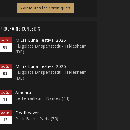
Voir toutes les chroniques
PROCHAINS CONCERTS
M'Era Luna Festival 2026
août
Flugplatz Drispenstedt - Hildesheim
08
(DE)
M'Era Luna Festival 2026
août
Flugplatz Drispenstedt - Hildesheim
09
(DE)
Amenra
août
Le Ferrailleur - Nantes (44)
14
Deafheaven
août
Petit Bain - Paris (75)
17