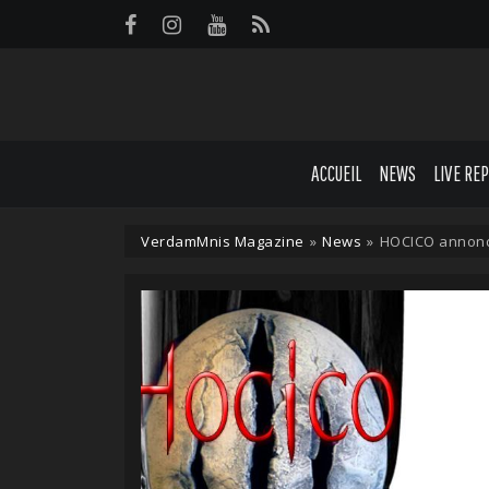
Panneau de gestion des cookies
ACCUEIL
NEWS
LIVE RE
VerdamMnis Magazine
»
News
»
HOCICO annonc