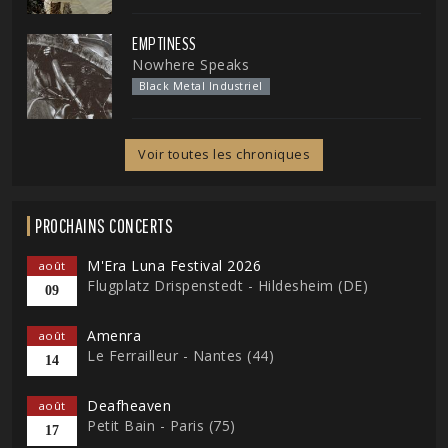
EMPTINESS
Nowhere Speaks
Black Metal Industriel
Voir toutes les chroniques
PROCHAINS CONCERTS
M'Era Luna Festival 2026
août
Flugplatz Drispenstedt - Hildesheim (DE)
09
Amenra
août
Le Ferrailleur - Nantes (44)
14
Deafheaven
août
Petit Bain - Paris (75)
17