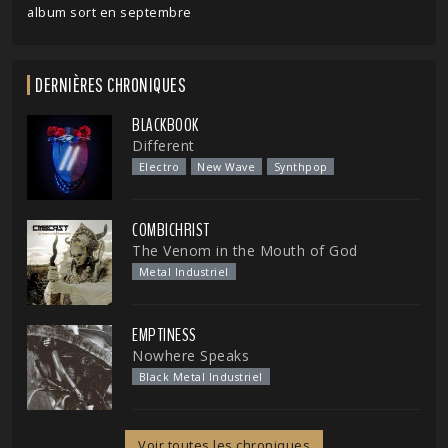
album sort en septembre
DERNIÈRES CHRONIQUES
BLACKBOOK
Different
Electro
New Wave
Synthpop
COMBICHRIST
The Venom in the Mouth of God
Metal Industriel
EMPTINESS
Nowhere Speaks
Black Metal Industriel
Voir toutes les chroniques