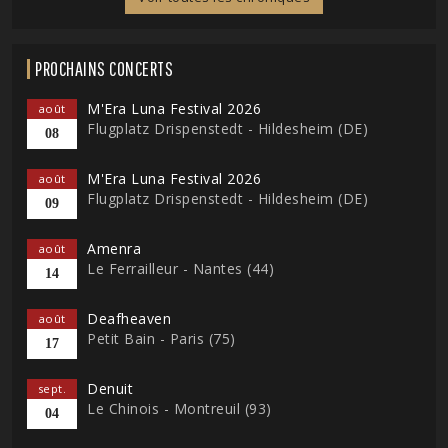
PROCHAINS CONCERTS
M'Era Luna Festival 2026
août
Flugplatz Drispenstedt - Hildesheim (DE)
08
M'Era Luna Festival 2026
août
Flugplatz Drispenstedt - Hildesheim (DE)
09
Amenra
août
Le Ferrailleur - Nantes (44)
14
Deafheaven
août
Petit Bain - Paris (75)
17
Denuit
sept.
Le Chinois - Montreuil (93)
04