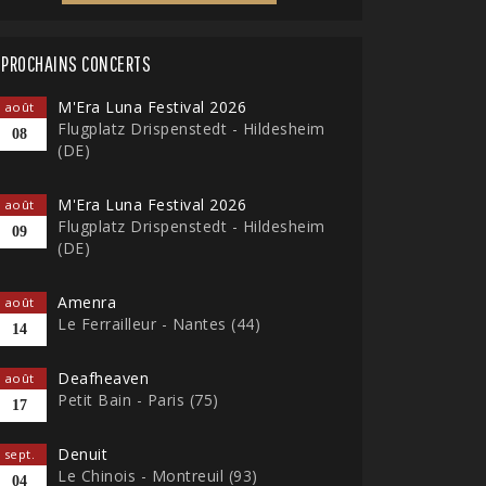
PROCHAINS CONCERTS
M'Era Luna Festival 2026
août
Flugplatz Drispenstedt - Hildesheim
08
(DE)
M'Era Luna Festival 2026
août
Flugplatz Drispenstedt - Hildesheim
09
(DE)
Amenra
août
Le Ferrailleur - Nantes (44)
14
Deafheaven
août
Petit Bain - Paris (75)
17
Denuit
sept.
Le Chinois - Montreuil (93)
04