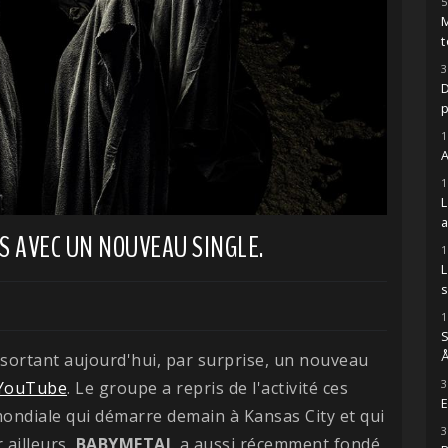
5
M
t
3
D
1
A
1
 AVEC UN NOUVEAU SINGLE.
1
s
1
S
Å
sortant aujourd'hui, par surprise, un nouveau
3
YouTube
. Le groupe a repris de l'activité ces
E
ondiale qui démarre demain à Kansas City et qui
3
 ailleurs,
BABYMETAL
a aussi récemment fondé