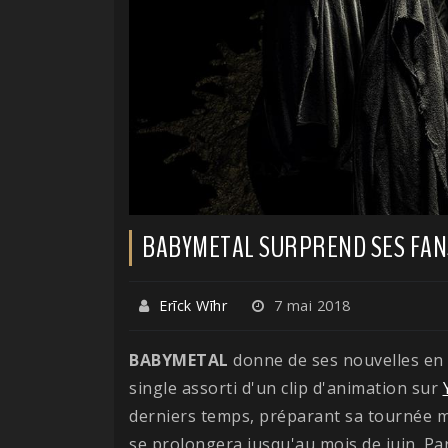
BABYMETAL SURPREND SES FANS
Erīck Wīhr
7 mai 2018
BABYMETAL
donne de ses nouvelles en 
single assorti d'un clip d'animation sur
derniers temps, préparant sa tournée m
se prolongera jusqu'au mois de juin. Par