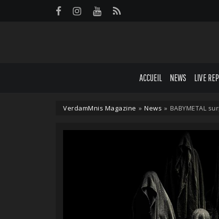
Panneau de gestion des cookies
ACCUEIL
NEWS
LIVE RE
VerdamMnis Magazine
»
News
»
BABYMETAL surp