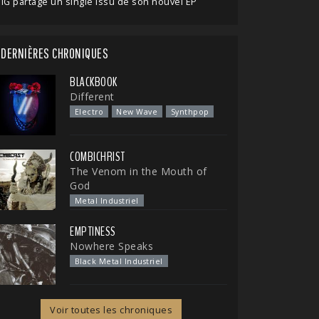
IG partage un single issu de son nouvel EP
DERNIÈRES CHRONIQUES
BLACKBOOK
Different
Electro
New Wave
Synthpop
COMBICHRIST
The Venom in the Mouth of
God
Metal Industriel
EMPTINESS
Nowhere Speaks
Black Metal Industriel
Voir toutes les chroniques