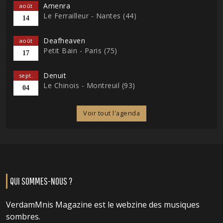
Amenra
août
Le Ferrailleur - Nantes (44)
14
Deafheaven
août
Petit Bain - Paris (75)
17
Denuit
sept.
Le Chinois - Montreuil (93)
04
Voir tout l'agenda
QUI SOMMES-NOUS ?
VerdamMnis Magazine est le webzine des musiques
sombres.