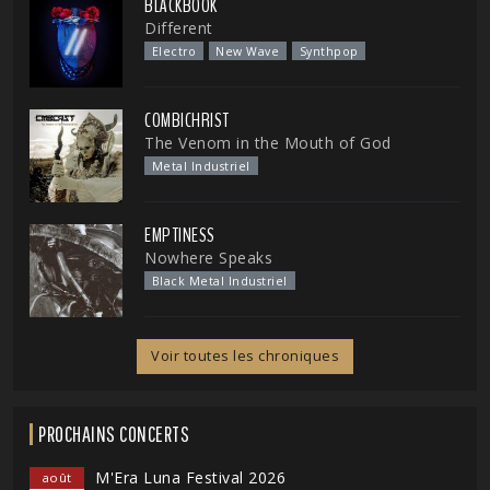
BLACKBOOK
Different
Electro
New Wave
Synthpop
COMBICHRIST
The Venom in the Mouth of God
Metal Industriel
EMPTINESS
Nowhere Speaks
Black Metal Industriel
Voir toutes les chroniques
PROCHAINS CONCERTS
M'Era Luna Festival 2026
août