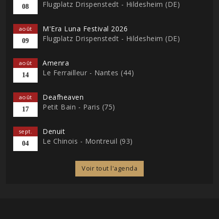
Flugplatz Drispenstedt - Hildesheim (DE)
08
M'Era Luna Festival 2026
août
Flugplatz Drispenstedt - Hildesheim (DE)
09
Amenra
août
Le Ferrailleur - Nantes (44)
14
Deafheaven
août
Petit Bain - Paris (75)
17
Denuit
sept.
Le Chinois - Montreuil (93)
04
Voir tout l'agenda