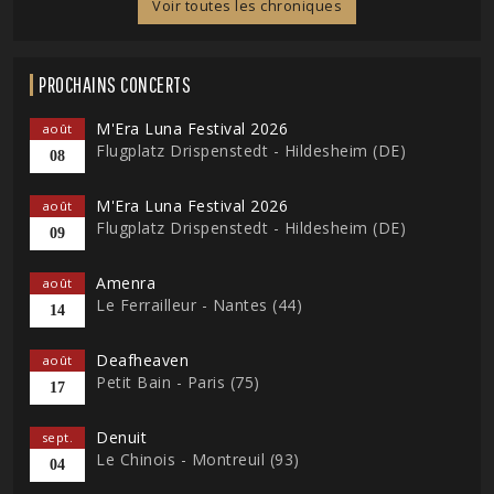
Voir toutes les chroniques
PROCHAINS CONCERTS
M'Era Luna Festival 2026
août
Flugplatz Drispenstedt - Hildesheim (DE)
08
M'Era Luna Festival 2026
août
Flugplatz Drispenstedt - Hildesheim (DE)
09
Amenra
août
Le Ferrailleur - Nantes (44)
14
Deafheaven
août
Petit Bain - Paris (75)
17
Denuit
sept.
Le Chinois - Montreuil (93)
04