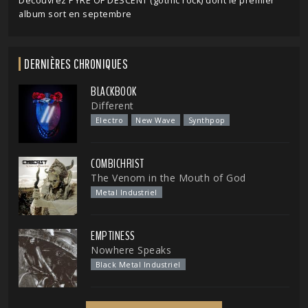
Découvrez PYRE OF DESCENT (gothic rock) dont le premier
album sort en septembre
DERNIÈRES CHRONIQUES
BLACKBOOK
Different
Electro
New Wave
Synthpop
COMBICHRIST
The Venom in the Mouth of God
Metal Industriel
EMPTINESS
Nowhere Speaks
Black Metal Industriel