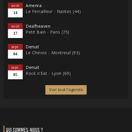
Amenra
août
Le Ferrailleur - Nantes (44)
14
Deafheaven
août
Petit Bain - Paris (75)
17
Denuit
sept.
Le Chinois - Montreuil (93)
04
Denuit
sept.
Rock n'Eat - Lyon (69)
05
Voir tout l'agenda
QUI SOMMES-NOUS ?