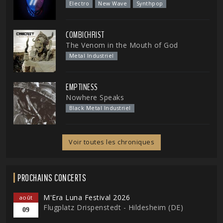
Electro
New Wave
Synthpop
COMBICHRIST
The Venom in the Mouth of God
Metal Industriel
EMPTINESS
Nowhere Speaks
Black Metal Industriel
Voir toutes les chroniques
PROCHAINS CONCERTS
M'Era Luna Festival 2026
août
Flugplatz Drispenstedt - Hildesheim (DE)
09