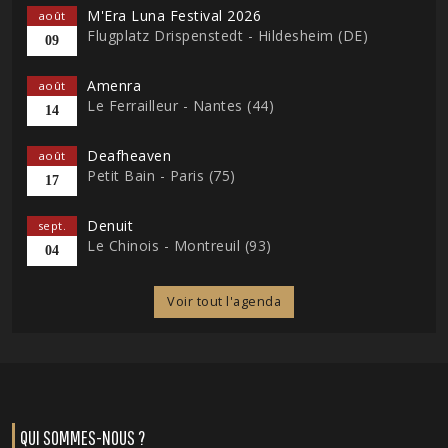
M'Era Luna Festival 2026
août
Flugplatz Drispenstedt - Hildesheim (DE)
09
Amenra
août
Le Ferrailleur - Nantes (44)
14
Deafheaven
août
Petit Bain - Paris (75)
17
Denuit
sept.
Le Chinois - Montreuil (93)
04
Voir tout l'agenda
QUI SOMMES-NOUS ?