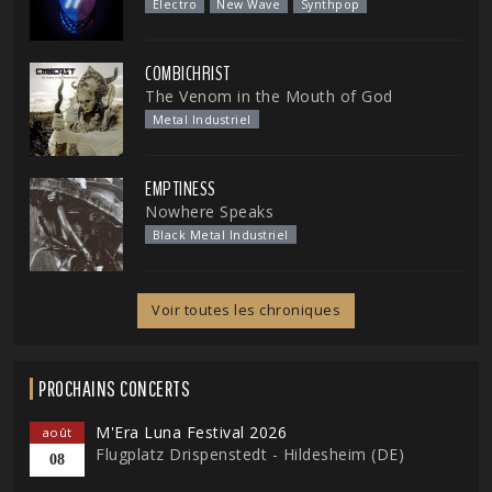
Electro
New Wave
Synthpop
COMBICHRIST
The Venom in the Mouth of God
Metal Industriel
EMPTINESS
Nowhere Speaks
Black Metal Industriel
Voir toutes les chroniques
PROCHAINS CONCERTS
M'Era Luna Festival 2026
août
Flugplatz Drispenstedt - Hildesheim (DE)
08