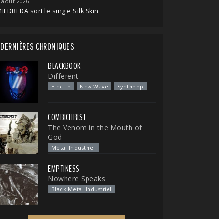
 août 2026
ILDREDA sort le single Silk Skin
DERNIÈRES CHRONIQUES
BLACKBOOK
Different
Electro
New Wave
Synthpop
COMBICHRIST
The Venom in the Mouth of
God
Metal Industriel
EMPTINESS
Nowhere Speaks
Black Metal Industriel