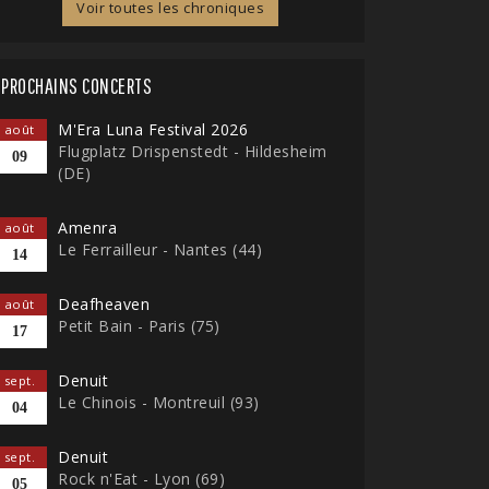
Voir toutes les chroniques
PROCHAINS CONCERTS
M'Era Luna Festival 2026
août
Flugplatz Drispenstedt - Hildesheim
09
(DE)
Amenra
août
Le Ferrailleur - Nantes (44)
14
Deafheaven
août
Petit Bain - Paris (75)
17
Denuit
sept.
Le Chinois - Montreuil (93)
04
Denuit
sept.
Rock n'Eat - Lyon (69)
05