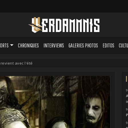
PORTS
CHRONIQUES
INTERVIEWS
GALERIES PHOTOS
EDITOS
CULT
revient avec l'été
9
A
i
9
P
9