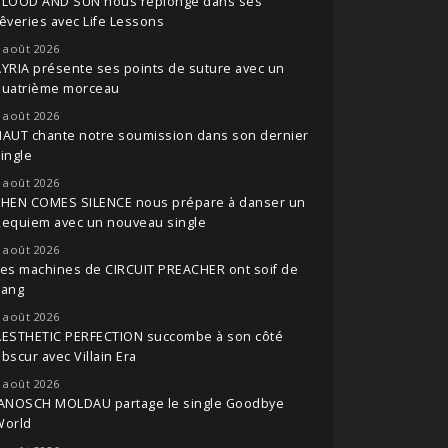
BLOOD AND SUN nous replonge dans ses
êveries avec Life Lessons
 août 2026
YRIA présente ses points de suture avec un
quatrième morceau
 août 2026
NAUT chante notre soumission dans son dernier
ingle
 août 2026
THEN COMES SILENCE nous prépare à danser un
Requiem avec un nouveau single
 août 2026
es machines de CIRCUIT PREACHER ont soif de
sang
 août 2026
AESTHETIC PERFECTION succombe à son côté
bscur avec Villain Era
 août 2026
JANOSCH MOLDAU partage le single Goodbye
World