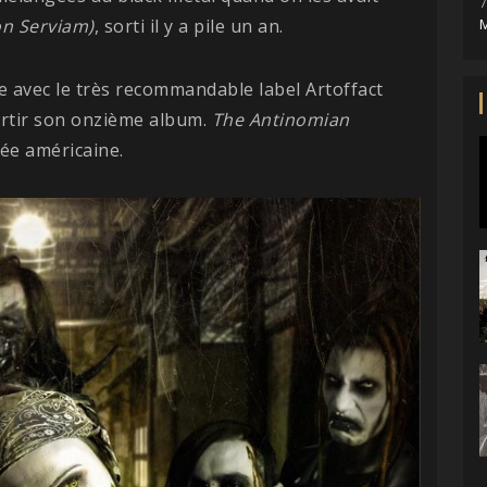
7
Non Serviam)
, sorti il y a pile un an.
M
 avec le très recommandable label Artoffact
ortir son onzième album.
The Antinomian
née américaine.