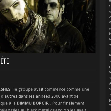
r
9
A
9
s
7
'ÉTÉ
7
L
7
o
ASHES
: le groupe avait commencé comme une
7
 d'autres dans les années 2000 avant de
ique à la
DIMMU
BORGIR
... Pour finalement
 mélangées au black metal quand on les avait