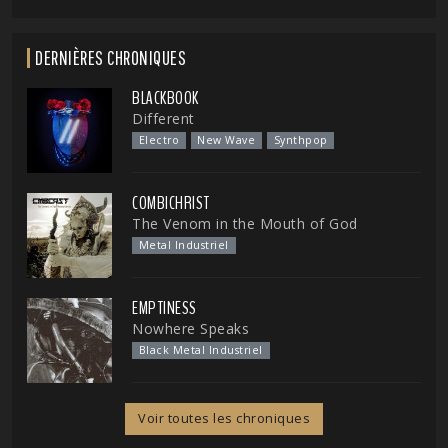
DERNIÈRES CHRONIQUES
BLACKBOOK
Different
Electro
New Wave
Synthpop
COMBICHRIST
The Venom in the Mouth of God
Metal Industriel
EMPTINESS
Nowhere Speaks
Black Metal Industriel
Voir toutes les chroniques