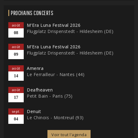
PROCHAINS CONCERTS
M'Era Luna Festival 2026
août
Flugplatz Drispenstedt - Hildesheim (DE)
08
M'Era Luna Festival 2026
août
Flugplatz Drispenstedt - Hildesheim (DE)
09
Amenra
août
Le Ferrailleur - Nantes (44)
14
Deafheaven
août
Petit Bain - Paris (75)
17
Denuit
sept.
Le Chinois - Montreuil (93)
04
Voir tout l'agenda