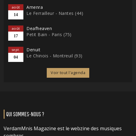
Amenra
août
Le Ferrailleur - Nantes (44)
14
Deafheaven
août
Petit Bain - Paris (75)
17
Denuit
sept.
Le Chinois - Montreuil (93)
04
Voir tout l'agenda
QUI SOMMES-NOUS ?
VerdamMnis Magazine est le webzine des musiques
sombres.