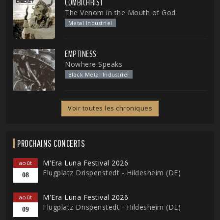
COMBICHRIST
The Venom in the Mouth of God
Metal Industriel
EMPTINESS
Nowhere Speaks
Black Metal Industriel
Voir toutes les chroniques
PROCHAINS CONCERTS
M'Era Luna Festival 2026
août
Flugplatz Drispenstedt - Hildesheim (DE)
08
M'Era Luna Festival 2026
août
Flugplatz Drispenstedt - Hildesheim (DE)
09