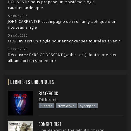
HOLISSSTIK nous propose un troisième single
cauchemardesque
5 août 2026
JOHN CARPENTER accompagne son roman graphique d'un
nouveau single
5 août 2026
MORTIIS sort un single pour annoncer ses tournées à venir
3 août 2026
Découvrez PYRE OF DESCENT (gothic rock) dont le premier
album sort en septembre
DERNIÈRES CHRONIQUES
BLACKBOOK
Different
Electro
New Wave
Synthpop
COMBICHRIST
The Venom in the Mouth of God