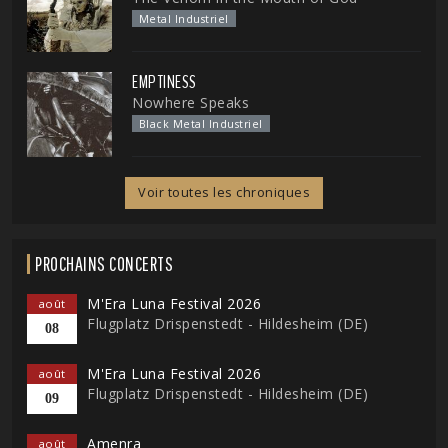
Metal Industriel
EMPTINESS
Nowhere Speaks
Black Metal Industriel
Voir toutes les chroniques
PROCHAINS CONCERTS
M'Era Luna Festival 2026
août
Flugplatz Drispenstedt - Hildesheim (DE)
08
M'Era Luna Festival 2026
août
Flugplatz Drispenstedt - Hildesheim (DE)
09
Amenra
août