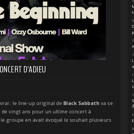
5
M
t
3
D
1
A
1
ONCERT D'ADIEU
1
s
1
S
vrai : le line-up original de
Black
Sabbath
va se
Å
s de vingt ans pour un ultime concert à
3
 le groupe en avait évoqué le souhait plusieurs
E
3