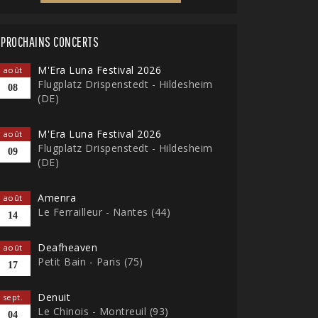
PROCHAINS CONCERTS
M'Era Luna Festival 2026
août
Flugplatz Drispenstedt - Hildesheim
08
(DE)
M'Era Luna Festival 2026
août
Flugplatz Drispenstedt - Hildesheim
09
(DE)
Amenra
août
Le Ferrailleur - Nantes (44)
14
Deafheaven
août
Petit Bain - Paris (75)
17
Denuit
sept.
Le Chinois - Montreuil (93)
04