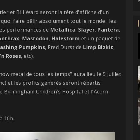
P
r et Bill Ward seront la tête d'affiche d'un
uoi faire pâlir absolument tout le monde : les
 des performances de
Metallica
,
Slayer
,
Pantera
,
Anthrax
,
Mastodon
,
Halestorm
et un paquet de
ashing
Pumpkins
, Fred Durst de
Limp
Bizkit
,
'n'Roses
, etc).
ow metal de tous les temps" aura lieu le 5 juillet
c) et les profits générés seront répartis
e Birmingham Children’s Hospital et l'Acorn
à 10h.