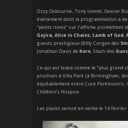
Ozzy Osbourne, Tony Iommi, Geezer Butle
événement dont la programmation a de q
"petits noms" sur l'affiche promettent
Gojira
,
Alice in Chains
,
Lamb of God
,
guests prestigieux (Billy Corgan des
Sm
Jonathan Davis de
Korn
, Slash des
Guns
Ce qui est teasé comme le "plus grand sh
prochain à Villa Park (à Birmingham, don
équitablement entre Cure Parkinson’s, l
Children’s Hospice.
Les places seront en vente le 14 février 