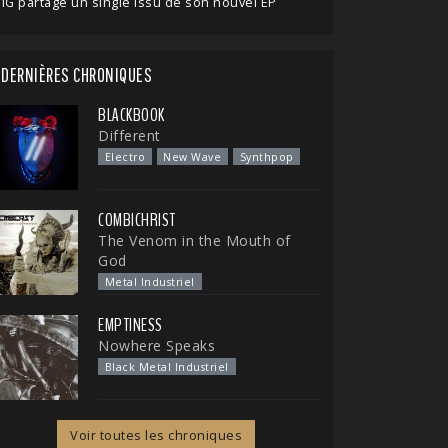
IG partage un single issu de son nouvel EP
DERNIÈRES CHRONIQUES
BLACKBOOK
Different
Electro
New Wave
Synthpop
COMBICHRIST
The Venom in the Mouth of
God
Metal Industriel
EMPTINESS
Nowhere Speaks
Black Metal Industriel
Voir toutes les chroniques