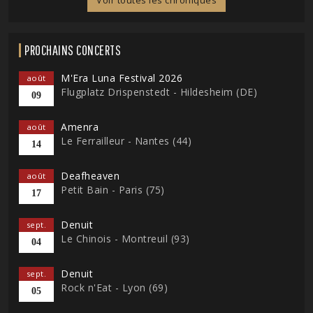
Voir toutes les chroniques
PROCHAINS CONCERTS
M'Era Luna Festival 2026
août
Flugplatz Drispenstedt - Hildesheim (DE)
09
Amenra
août
Le Ferrailleur - Nantes (44)
14
Deafheaven
août
Petit Bain - Paris (75)
17
Denuit
sept.
Le Chinois - Montreuil (93)
04
Denuit
sept.
Rock n'Eat - Lyon (69)
05