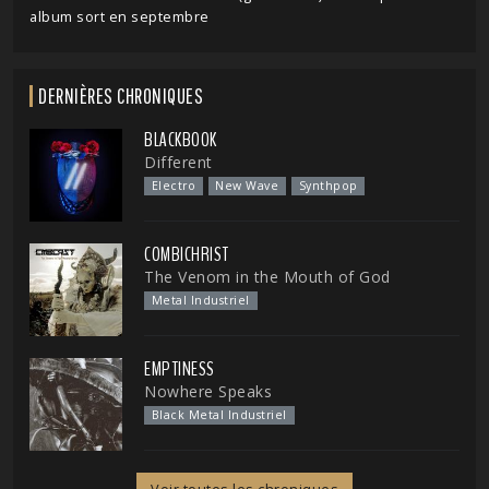
album sort en septembre
DERNIÈRES CHRONIQUES
BLACKBOOK
Different
Electro
New Wave
Synthpop
COMBICHRIST
The Venom in the Mouth of God
Metal Industriel
EMPTINESS
Nowhere Speaks
Black Metal Industriel