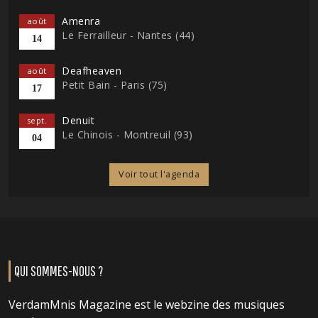
Amenra
août
Le Ferrailleur - Nantes (44)
14
Deafheaven
août
Petit Bain - Paris (75)
17
Denuit
sept.
Le Chinois - Montreuil (93)
04
Voir tout l'agenda
QUI SOMMES-NOUS ?
VerdamMnis Magazine est le webzine des musiques