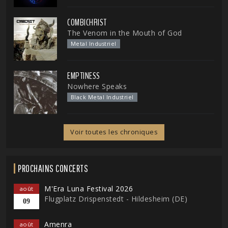
COMBICHRIST
The Venom in the Mouth of God
Metal Industriel
EMPTINESS
Nowhere Speaks
Black Metal Industriel
Voir toutes les chroniques
PROCHAINS CONCERTS
M'Era Luna Festival 2026
août
Flugplatz Drispenstedt - Hildesheim (DE)
09
Amenra
août