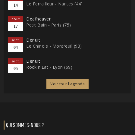
Le Ferrailleur - Nantes (44)
14
Deafheaven
août
Petit Bain - Paris (75)
17
Denuit
sept.
Le Chinois - Montreuil (93)
04
Denuit
sept.
Rock n'Eat - Lyon (69)
05
Voir tout l'agenda
QUI SOMMES-NOUS ?